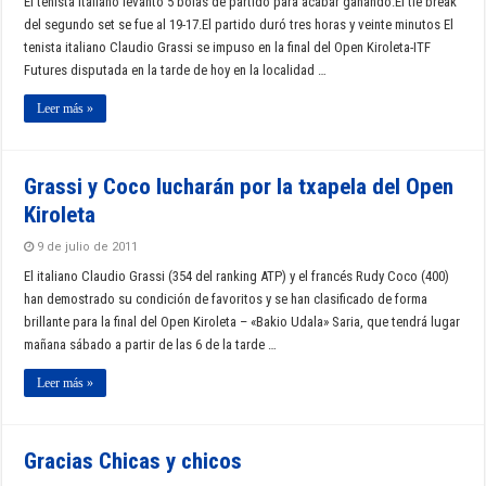
El tenista italiano levantó 5 bolas de partido para acabar ganando.El tie break
del segundo set se fue al 19-17.El partido duró tres horas y veinte minutos El
tenista italiano Claudio Grassi se impuso en la final del Open Kiroleta-ITF
Futures disputada en la tarde de hoy en la localidad …
Leer más »
Grassi y Coco lucharán por la txapela del Open
Kiroleta
9 de julio de 2011
El italiano Claudio Grassi (354 del ranking ATP) y el francés Rudy Coco (400)
han demostrado su condición de favoritos y se han clasificado de forma
brillante para la final del Open Kiroleta – «Bakio Udala» Saria, que tendrá lugar
mañana sábado a partir de las 6 de la tarde …
Leer más »
Gracias Chicas y chicos