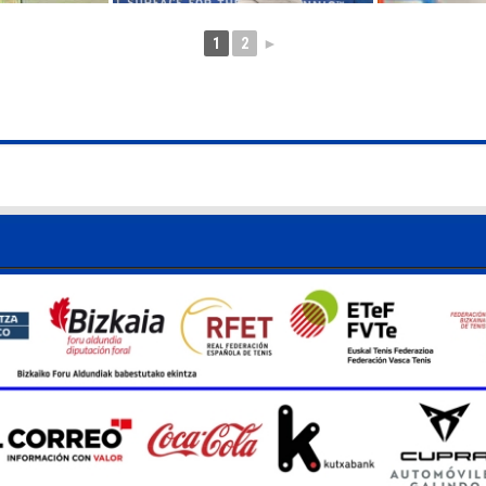
1
2
►