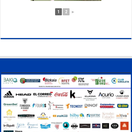
1
2
►