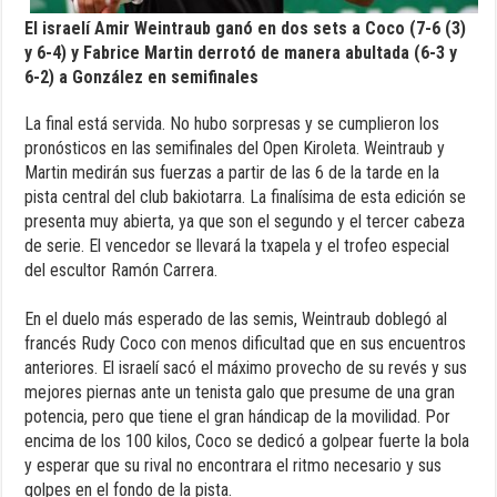
El israelí Amir Weintraub ganó en dos sets a Coco (7-6 (3)
y 6-4) y Fabrice Martin derrotó de manera abultada (6-3 y
6-2) a González en semifinales
La final está servida. No hubo sorpresas y se cumplieron los
pronósticos en las semifinales del Open Kiroleta. Weintraub y
Martin medirán sus fuerzas a partir de las 6 de la tarde en la
pista central del club bakiotarra. La finalísima de esta edición se
presenta muy abierta, ya que son el segundo y el tercer cabeza
de serie. El vencedor se llevará la txapela y el trofeo especial
del escultor Ramón Carrera.
En el duelo más esperado de las semis, Weintraub doblegó al
francés Rudy Coco con menos dificultad que en sus encuentros
anteriores. El israelí sacó el máximo provecho de su revés y sus
mejores piernas ante un tenista galo que presume de una gran
potencia, pero que tiene el gran hándicap de la movilidad. Por
encima de los 100 kilos, Coco se dedicó a golpear fuerte la bola
y esperar que su rival no encontrara el ritmo necesario y sus
golpes en el fondo de la pista.