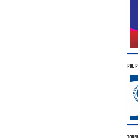
PRE P
TORN