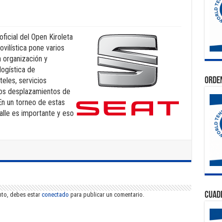
ficial del Open Kiroleta
vilística pone varios
a organización y
logística de
Orden
teles, servicios
los desplazamientos de
 En un torneo de estas
alle es importante y eso
Cuad
nto, debes estar
conectado
para publicar un comentario.