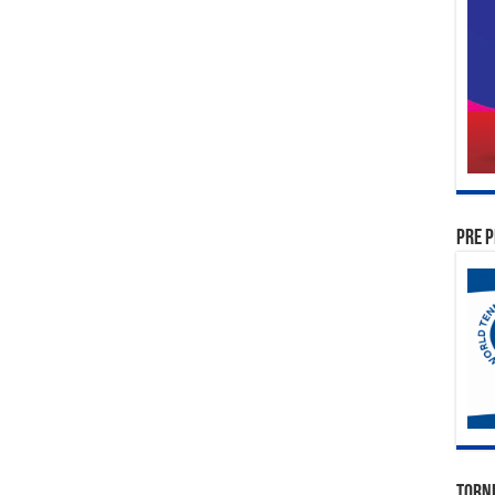
PRE P
TORN