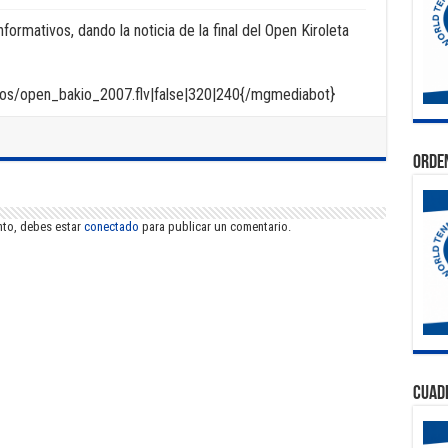
formativos, dando la noticia de la final del Open Kiroleta
s/open_bakio_2007.flv|false|320|240{/mgmediabot}
Orden
nto, debes estar
conectado
para publicar un comentario.
Cuad