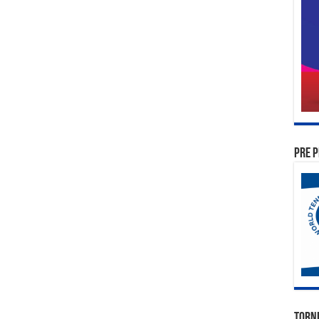
PRE P
TORN