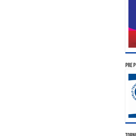
PRE P
TORN