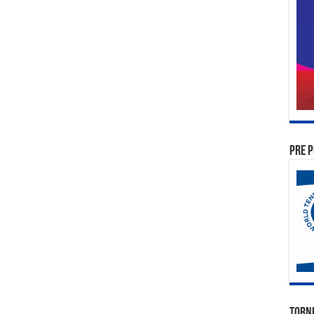
PRE P
TORN