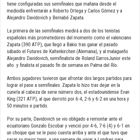
tiene configuradas sus semifinales que mañana desde el
mediodía enfrentarán a Roberto Ortega y Carlos Gómez y a
Alejandro Davidovich y Bernabé Zapata.
La primera de las semifinales medirá a dos de los tenistas
españoles más prometedores del momento como el valenciano
Zapata (390 ATP), que llegó a Bakio tras ganar el pasado
sábado el Futures de Kaltenkirchen (Alemania), y al malagueño
Alejandro Davidovich, semifinalista de Roland GarrosJunior este
año y finalista el pasado fin de semana en Palma del Río.
Ambos jugadores tuvieron que afrontar dos largos partidos para
lograr el pase a semifinales. Zapata lo hizo tras dejar en la
cuneta al cabeza de serie número dos, el estadounidense Evan
King (321 ATP), al que derrotó por 6-4, 2-6 y 6-2 en una hora y
50 minutos e partido.
Por su parte, Davidovich se vio obligado a remontar ante el
ecuatoriano Gonzalo Escobar y venció por 4-6, 7-6 (4) y 6-1 en
un choque que se le puso cuesta arriba y ante el que tuvo que
sacar su mejor tenis, a una semana de viajar a Londres para