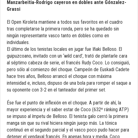
Manzarbeitia-Rodrigo cayeron en dobles ante Gónzalez-
Grassi
El Open Kiroleta mantiene a todos sus favoritos en el cuadro
tras completarse la primera ronda, pero se ha quedado sin
ningún representante vasco tanto en dobles como en
individuales.
El último de los tenistas locales en jugar fue Iñaki Belloso. El
guipuzcoano, invitado con un ‘wild card’, trató de plantarle cara
al séptimo cabeza de serie, el francés Rudy Coco. Lo consiguió,
pero sólo al comienzo del choque. Campeón de Euskadi Cadete
hace tres años, Belloso arrancó el choque con máxima
intensidad e, incluso, dispuso de una bola para romper el saque a
su oponente con 3-2 en el tanteador del primer set.
Ése fue el punto de inflexión en el choque. A partir de ahí, la
mayor experiencia y el saber estar de Coco (632º ránking ATP)
se impuso al ímpetu de Belloso. El tenista galo cerró la primera
manga sin que su rival hiciera ningún juego más. La tónica
continuó en el segundo parcial y el vasco poco pudo hacer para
detener el vendaval francés. En apenas hora y media, Coco