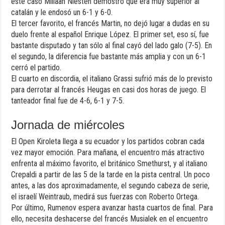
este caso Miliaan Niesten demostró que era muy superior al
catalán y le endosó un 6-1 y 6-0.
El tercer favorito, el francés Martin, no dejó lugar a dudas en su
duelo frente al español Enrique López. El primer set, eso sí, fue
bastante disputado y tan sólo al final cayó del lado galo (7-5). En
el segundo, la diferencia fue bastante más amplia y con un 6-1
cerró el partido.
El cuarto en discordia, el italiano Grassi sufrió más de lo previsto
para derrotar al francés Heugas en casi dos horas de juego. El
tanteador final fue de 4-6, 6-1 y 7-5.
Jornada de miércoles
El Open Kiroleta llega a su ecuador y los partidos cobran cada
vez mayor emoción. Para mañana, el encuentro más atractivo
enfrenta al máximo favorito, el británico Smethurst, y al italiano
Crepaldi a partir de las 5 de la tarde en la pista central. Un poco
antes, a las dos aproximadamente, el segundo cabeza de serie,
el israelí Weintraub, medirá sus fuerzas con Roberto Ortega.
Por último, Rumenov espera avanzar hasta cuartos de final. Para
ello, necesita deshacerse del francés Musialek en el encuentro