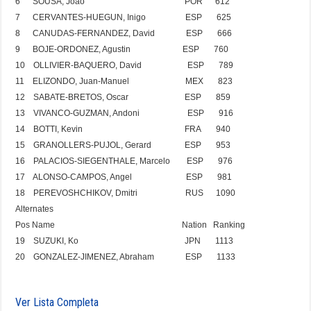
6
SOUSA
, Joao
POR
612
7
CERVANTES-HUEGUN
, Inigo
ESP
625
8
CANUDAS-FERNANDEZ
, David
ESP
666
9
BOJE-ORDONEZ
, Agustin
ESP
760
10
OLLIVIER-BAQUERO
, David
ESP
789
11
ELIZONDO
, Juan-Manuel
MEX
823
12
SABATE-BRETOS
, Oscar
ESP
859
13
VIVANCO-GUZMAN
, Andoni
ESP
916
14
BOTTI
, Kevin
FRA
940
15
GRANOLLERS-PUJOL
, Gerard
ESP
953
16
PALACIOS-SIEGENTHALE
, Marcelo
ESP
976
17
ALONSO-CAMPOS
, Angel
ESP
981
18
PEREVOSHCHIKOV
, Dmitri
RUS
1090
Alternates
Pos
Name
Nation
Ranking
19
SUZUKI
, Ko
JPN
1113
20
GONZALEZ-JIMENEZ
, Abraham
ESP
1133
Ver Lista Completa