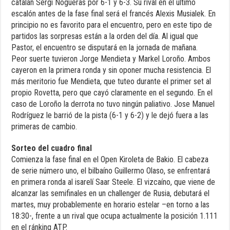
catalán Sergi Nogueras por 6-1 y 6-3. Su rival en el último
escalón antes de la fase final será el francés Alexis Musialek. En
principio no es favorito para el encuentro, pero en este tipo de
partidos las sorpresas están a la orden del día. Al igual que
Pastor, el encuentro se disputará en la jornada de mañana.
Peor suerte tuvieron Jorge Mendieta y Markel Loroño. Ambos
cayeron en la primera ronda y sin oponer mucha resistencia. El
más meritorio fue Mendieta, que tuteo durante el primer set al
propio Rovetta, pero que cayó claramente en el segundo. En el
caso de Loroño la derrota no tuvo ningún paliativo. Jose Manuel
Rodríguez le barrió de la pista (6-1 y 6-2) y le dejó fuera a las
primeras de cambio.
Sorteo del cuadro final
Comienza la fase final en el Open Kiroleta de Bakio. El cabeza
de serie número uno, el bilbaíno Guillermo Olaso, se enfrentará
en primera ronda al isarelí Saar Steele. El vizcaíno, que viene de
alcanzar las semifinales en un challenger de Rusia, debutará el
martes, muy probablemente en horario estelar –en torno a las
18:30-, frente a un rival que ocupa actualmente la posición 1.111
en el ránking ATP.