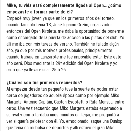
Mike, tu vida está completamente ligada al Open… ¿cómo
empezaste a formar parte de él?
Empecé muy joven ya que en los primeros años del torneo,
cuando tan solo tenía 13, José Ignacio Greño, organizador
entonces del Open Kiroleta, me daba la oportunidad de ponerme
como encargado de la puerta de acceso a las pistas del club. Yo
allí me iba con mis tareas de verano. También he fallado algún
año, ya que por mis motivos profesionales, principalmente
cuando trabaje en Lanzarote me fue imposible estar. Este este
año será, Dios mediante la 29º edición del Open Kiroleta y yo
creo que ya llevaré unas 25 ó 26.
¿Cuáles son tus primeros recuerdos?
Al empezar desde tan pequeño tuve la suerte de poder estar
cerca de jugadores de aquella época como por ejemplo Miko
Margets, Antonio Capitán, Gaston Escofett, o Rafa Mensua, entre
otros. Una vez recuerdo que Miko Margets estaba esperando a
su rival y como tardaba unos minutos en llegar, me preguntó a
ver si quería pelotear con él. Yo, emocionado, saque una Dunlop
que tenía en mi bolsa de deportes y allí estuvo el gran Mike