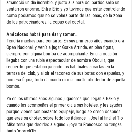
amaneció un día increíble, y justo a la hora del partido salió un
ventarron enorme. Entre Eric y yo tuvimos que estar controlando
como podíamos que no se volara parte de las lonas, de la zona
de los patrocinadores, la copas del coctail.
Anécdotas habrá para dar y tomar…
Tendría muchas para contarte. En sus primeros años cuando era
Open Nacional, y venía a jugar Gorka Arrinda, en plan figura,
siempre con alguna bomba de acompañante. En una ocasión
llegaba con una rubia espectacular de nombre Obdulia, que
recuerdo que estaban jugando los habituales a cartas en la
terraza del club, y al oir el taconeo de sus botas con espuelas, y
con esa figura, todo el mundo giro su cuello alrededor de aquella
bomba.
Ya en los últimos años algunos jugadores que llegan a Bakio y
cuando les acompañas el primer dia a sus hoteles, y les ayudas
porque vienen con bastante equipaje, luego se creen después
que eres su chofer, sobre todo los italianos… ¡Joe! al final el Tio
Mike tenía que decirles a alguno «¡¡oye tu Francesco no tengas
tanto ‘morreli’!!»