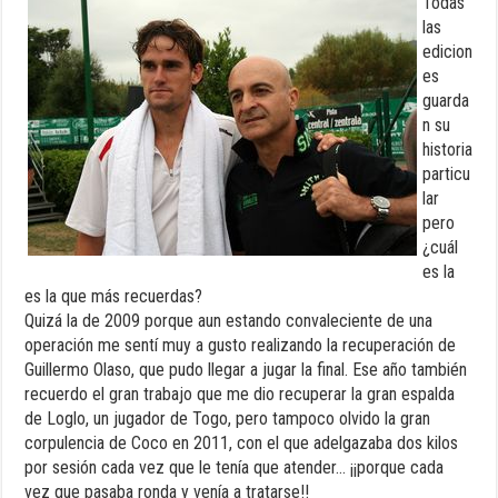
Todas
las
edicion
es
guarda
n su
historia
particu
lar
pero
¿cuál
es la
es la que más recuerdas?
Quizá la de 2009 porque aun estando convaleciente de una
operación me sentí muy a gusto realizando la recuperación de
Guillermo Olaso, que pudo llegar a jugar la final. Ese año también
recuerdo el gran trabajo que me dio recuperar la gran espalda
de Loglo, un jugador de Togo, pero tampoco olvido la gran
corpulencia de Coco en 2011, con el que adelgazaba dos kilos
por sesión cada vez que le tenía que atender… ¡¡porque cada
vez que pasaba ronda y venía a tratarse!!