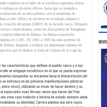
nde colabora en el taller de la escultora argentina Alicia
s trabaja en diversos oficios, hasta que se traslada a
realización de su obra plástica con el modelado de
ao el año 1964 y se encierra en el trabajo solitario y
en la creación del grupo EMEN de la escuela vasca. Después
ectivas e individuales, como los Encuentros de Pamplona
la Galería Mikeldi de Bilbao. Su última exposición
urgintza en 1.981. De 1981 a 1985 ha sido profesor de
Revis
 de Bilbao, llegando a realizar un importante número de
spectiva que le dedica el Aula de Cultura de la Caja de
or las características que definen al pueblo vasco y a sus
rolle un lenguaje escultórico en el que se pueda expresar
ncesantes búsquedas se encamina hacia la interpretación del
e se entronca en las primeras manifestaciones plásticas
, entre otros), utilizando un modo de hacer distinto y su
 al espectador esas férreas raíces que hacen del País
na zona cuya tradición e historia ha estado siempre unida
do modelando su identidad. Carrera plantea una obra cuyos