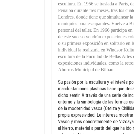
escultura. En 1956 se traslada a París, do
Peñalba durante tres meses, tras los cuale
Londres, donde tiene que simultanear la 
maniquíes para escaparates. Vuelve a Bilb
personal del taller. En 1966 participa 
de este suceso vendrán exposiciones col
o su primera exposición en solitario en 
individual la realizaría en Windsor Kult
escultura de la Facultad de Bellas Artes
exposiciones individuales, como la retro
Ahorros Municipal de Bilbao.
Su pasión por la escultura y el interés p
manifestaciones plásticas hace que desar
dicho sentir. A través de una serie de i
entorno y la simbología de las formas qu
de la modernidad vasca (Oteiza y Chillida
propia expresividad. Le interesa mostrar
Vasco y más concretamente de Vizcaya u
al hierro, material a partir del que ha i