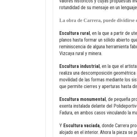
valores históricos y cuyas propuestas inv
rotundidad de su mensaje en un lenguaje
La obra de Carrera, puede dividirse 
Escultura rural
, en la que a partir de u
planos hasta formar un sólido abierto qu
reminiscencia de alguna herramienta fabu
Vizcaya rural y minera.
Escultura industrial
, en la que el artis
realiza una descomposición geométrica d
movilidad de las formas mediante los sis
que permite cierres y aperturas hasta di
Escultura monumental
, de pequeña pr
exenta instalada delante del Polideportiv
Fadura, en ambos casos vinculando la ma
Y
Escultura vaciada
, donde Carrera pro
alojado en el interior. Ahora la pieza s