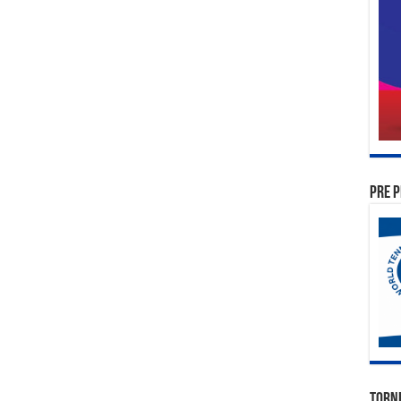
PRE P
TORN