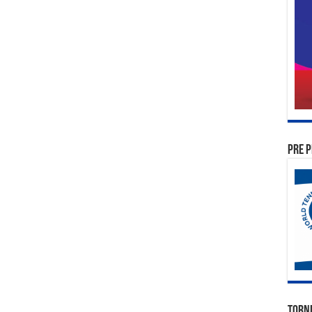
PRE P
TORN