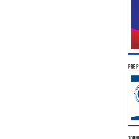
PRE P
TORN