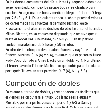
En los demás encuentros del día, el israelí y segundo cabeza de
serie, Weintraub, cumplió los pronósticos y se clasificó para
cuartos. En algo más de hora y media doblegó a Roberto Ortega
por 7-6 (3) y 6-1. En la siguiente ronda, el ahora principal cabeza
de cartel medirá sus fuerzas al germano Richard Waite.
Precisamente el alemán se deshizo de otro favorito, el holandés
Milaan Niesten, en un encuentro disputado que se tuvo que ir
hasta el tercer set. Finalmente, 5-7 6-4 y 6-3 en un partido
también maratoniano de 2 horas y 50 minutos.
En otro de los choques destacados, Rumenov cayó frente al
francés Musialek (7-6 (4) y 6-4), mientras que el portento físico,
Rudy Coco derrotó a Arnau Dachs en un doble ¬6-4. Por último,
el tercer favorito Fabrice Martin tuvo que sufrir para derrotar al
portugués Trueva en tres parciales (6-7 (4), 6-1 y 6-3).
Competición de dobles
En cuanto al torneo de dobles, ya se conocen los finalistas que
el viernes se disputarán el título. Los franceses Heugas y
Musialek, por una parte, vencieron por 6-4 y 6-3 a Danis y
Krkoska y se clasificaron para la gran final. En la otra parte del