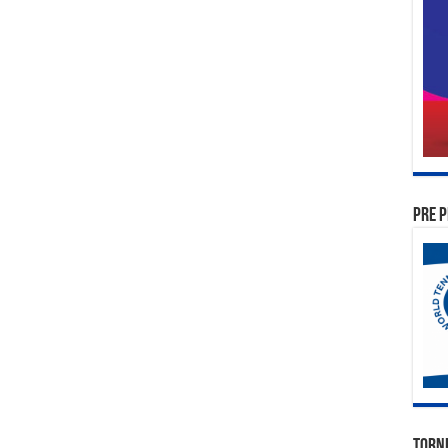
PRE P
TORN