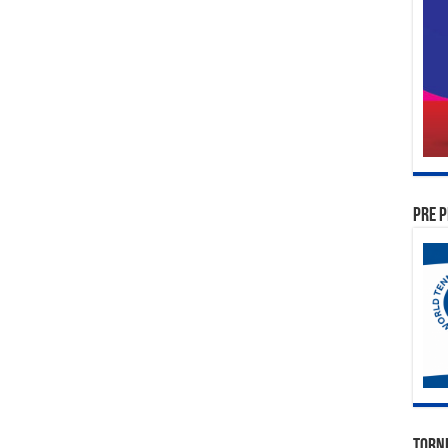
PRE P
TORN