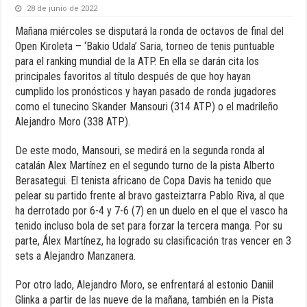
28 de junio de 2022
Mañana miércoles se disputará la ronda de octavos de final del
Open Kiroleta – ‘Bakio Udala’ Saria, torneo de tenis puntuable
para el ranking mundial de la ATP. En ella se darán cita los
principales favoritos al título después de que hoy hayan
cumplido los pronósticos y hayan pasado de ronda jugadores
como el tunecino Skander Mansouri (314 ATP) o el madrileño
Alejandro Moro (338 ATP).
De este modo, Mansouri, se medirá en la segunda ronda al
catalán Alex Martínez en el segundo turno de la pista Alberto
Berasategui. El tenista africano de Copa Davis ha tenido que
pelear su partido frente al bravo gasteiztarra Pablo Riva, al que
ha derrotado por 6-4 y 7-6 (7) en un duelo en el que el vasco ha
tenido incluso bola de set para forzar la tercera manga. Por su
parte, Álex Martínez, ha logrado su clasificación tras vencer en 3
sets a Alejandro Manzanera.
Por otro lado, Alejandro Moro, se enfrentará al estonio Daniil
Glinka a partir de las nueve de la mañana, también en la Pista