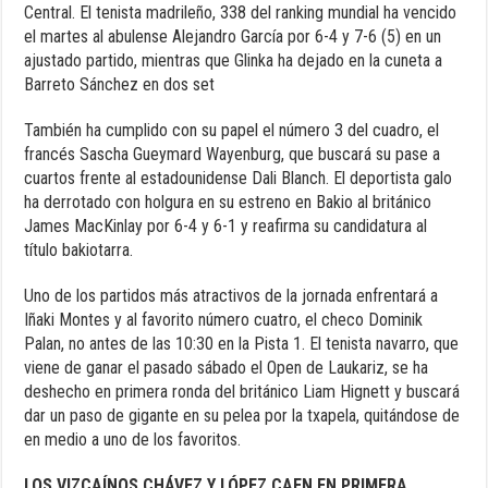
Central. El tenista madrileño, 338 del ranking mundial ha vencido
el martes al abulense Alejandro García por 6-4 y 7-6 (5) en un
ajustado partido, mientras que Glinka ha dejado en la cuneta a
Barreto Sánchez en dos set
También ha cumplido con su papel el número 3 del cuadro, el
francés Sascha Gueymard Wayenburg, que buscará su pase a
cuartos frente al estadounidense Dali Blanch. El deportista galo
ha derrotado con holgura en su estreno en Bakio al británico
James MacKinlay por 6-4 y 6-1 y reafirma su candidatura al
título bakiotarra.
Uno de los partidos más atractivos de la jornada enfrentará a
Iñaki Montes y al favorito número cuatro, el checo Dominik
Palan, no antes de las 10:30 en la Pista 1. El tenista navarro, que
viene de ganar el pasado sábado el Open de Laukariz, se ha
deshecho en primera ronda del británico Liam Hignett y buscará
dar un paso de gigante en su pelea por la txapela, quitándose de
en medio a uno de los favoritos.
LOS VIZCAÍNOS CHÁVEZ Y LÓPEZ CAEN EN PRIMERA