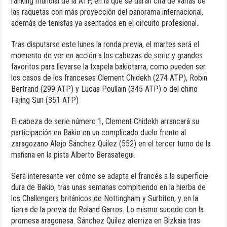
ranking mundial de la ATP, en la que se darán cita de varias de
las raquetas con más proyección del panorama internacional,
además de tenistas ya asentados en el circuito profesional.
Tras disputarse este lunes la ronda previa, el martes será el
momento de ver en acción a los cabezas de serie y grandes
favoritos para llevarse la txapela bakiotarra, como pueden ser
los casos de los franceses Clement Chidekh (274 ATP), Robin
Bertrand (299 ATP) y Lucas Poullain (345 ATP) o del chino
Fajing Sun (351 ATP)
El cabeza de serie número 1, Clement Chidekh arrancará su
participación en Bakio en un complicado duelo frente al
zaragozano Alejo Sánchez Quilez (552) en el tercer turno de la
mañana en la pista Alberto Berasategui.
Será interesante ver cómo se adapta el francés a la superficie
dura de Bakio, tras unas semanas compitiendo en la hierba de
los Challengers británicos de Nottingham y Surbiton, y en la
tierra de la previa de Roland Garros. Lo mismo sucede con la
promesa aragonesa. Sánchez Quilez aterriza en Bizkaia tras