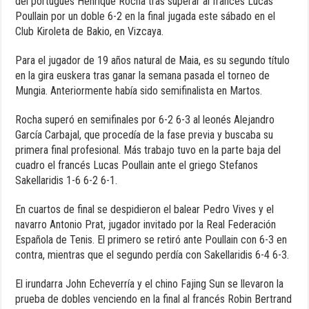
del portugués Henrique Rocha tras superar al francés Lucas
Poullain por un doble 6-2 en la final jugada este sábado en el
Club Kiroleta de Bakio, en Vizcaya.
Para el jugador de 19 años natural de Maia, es su segundo título
en la gira euskera tras ganar la semana pasada el torneo de
Mungia. Anteriormente había sido semifinalista en Martos.
Rocha superó en semifinales por 6-2 6-3 al leonés Alejandro
García Carbajal, que procedía de la fase previa y buscaba su
primera final profesional. Más trabajo tuvo en la parte baja del
cuadro el francés Lucas Poullain ante el griego Stefanos
Sakellaridis 1-6 6-2 6-1.
En cuartos de final se despidieron el balear Pedro Vives y el
navarro Antonio Prat, jugador invitado por la Real Federación
Española de Tenis. El primero se retiró ante Poullain con 6-3 en
contra, mientras que el segundo perdía con Sakellaridis 6-4 6-3.
El irundarra John Echeverría y el chino Fajing Sun se llevaron la
prueba de dobles venciendo en la final al francés Robin Bertrand