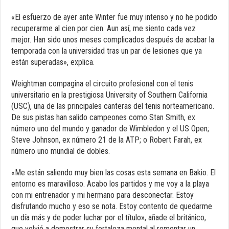
«El esfuerzo de ayer ante Winter fue muy intenso y no he podido
recuperarme al cien por cien. Aun así, me siento cada vez
mejor. Han sido unos meses complicados después de acabar la
temporada con la universidad tras un par de lesiones que ya
están superadas», explica.
Weightman compagina el circuito profesional con el tenis
universitario en la prestigiosa University of Southern California
(USC), una de las principales canteras del tenis norteamericano.
De sus pistas han salido campeones como Stan Smith, ex
número uno del mundo y ganador de Wimbledon y el US Open;
Steve Johnson, ex número 21 de la ATP; o Robert Farah, ex
número uno mundial de dobles.
«Me están saliendo muy bien las cosas esta semana en Bakio. El
entorno es maravilloso. Acabo los partidos y me voy a la playa
con mi entrenador y mi hermano para desconectar. Estoy
disfrutando mucho y eso se nota. Estoy contento de quedarme
un día más y de poder luchar por el título», añade el británico,
que volvió a demostrar su fortaleza mental al remontar un