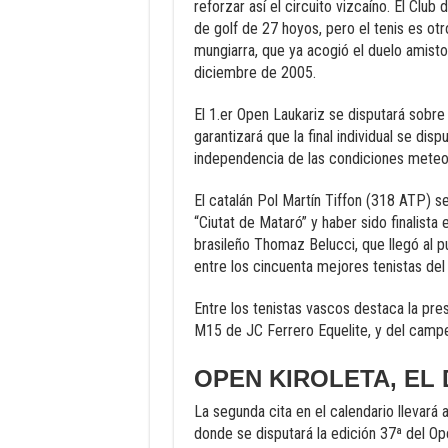
reforzar así el circuito vizcaíno. El Cl
de golf de 27 hoyos, pero el tenis es o
mungiarra, que ya acogió el duelo amisto
diciembre de 2005.
El 1.er Open Laukariz se disputará sobre l
garantizará que la final individual se dis
independencia de las condiciones mete
El catalán Pol Martín Tiffon (318 ATP) s
“Ciutat de Mataró” y haber sido finalista e
brasileño Thomaz Belucci, que llegó al 
entre los cincuenta mejores tenistas de
Entre los tenistas vascos destaca la pres
M15 de JC Ferrero Equelite, y del cam
OPEN KIROLETA, EL
La segunda cita en el calendario llevará 
donde se disputará la edición 37ª del Ope