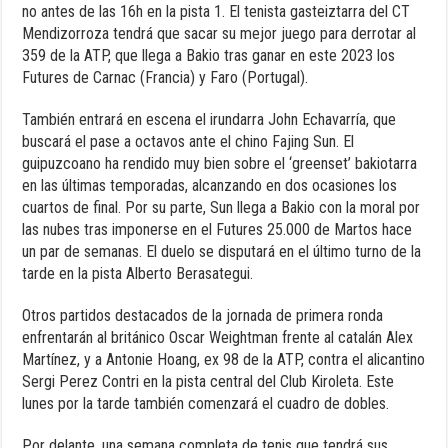
no antes de las 16h en la pista 1. El tenista gasteiztarra del CT
Mendizorroza tendrá que sacar su mejor juego para derrotar al
359 de la ATP, que llega a Bakio tras ganar en este 2023 los
Futures de Carnac (Francia) y Faro (Portugal).
También entrará en escena el irundarra John Echavarría, que
buscará el pase a octavos ante el chino Fajing Sun. El
guipuzcoano ha rendido muy bien sobre el ‘greenset’ bakiotarra
en las últimas temporadas, alcanzando en dos ocasiones los
cuartos de final. Por su parte, Sun llega a Bakio con la moral por
las nubes tras imponerse en el Futures 25.000 de Martos hace
un par de semanas. El duelo se disputará en el último turno de la
tarde en la pista Alberto Berasategui.
Otros partidos destacados de la jornada de primera ronda
enfrentarán al británico Oscar Weightman frente al catalán Alex
Martínez, y a Antonie Hoang, ex 98 de la ATP, contra el alicantino
Sergi Perez Contri en la pista central del Club Kiroleta. Este
lunes por la tarde también comenzará el cuadro de dobles.
Por delante, una semana completa de tenis que tendrá sus