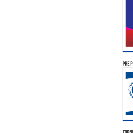
PRE P
TORN