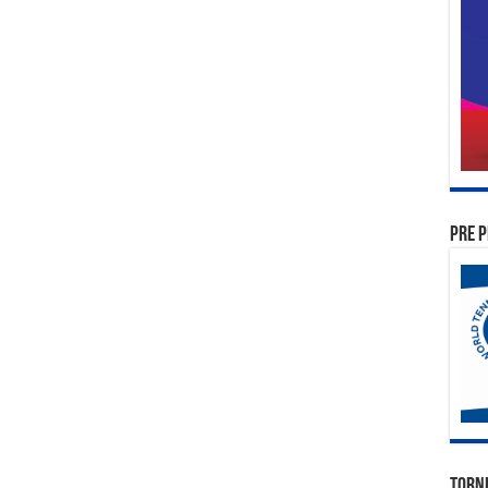
PRE P
TORN